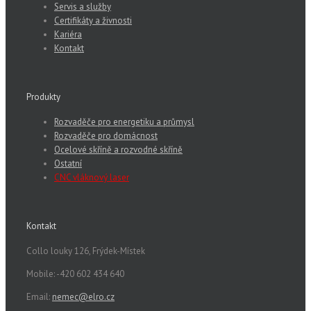
Servis a služby
Certifikáty a živnosti
Kariéra
Kontakt
Produkty
Rozvaděče pro energetiku a průmysl
Rozvaděče pro domácnost
Ocelové skříně a rozvodné skříně
Ostatní
CNC vláknový laser
Kontakt
Collo louky 126, Frýdek-Místek
Mobile: -420 602 434 640
Email:
nemec@elro.cz