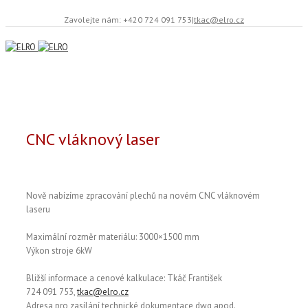
Zavolejte nám: +420 724 091 753
|
tkac@elro.cz
CNC vláknový laser
Nově nabízíme zpracování plechů na novém CNC vláknovém
laseru
Maximální rozměr materiálu: 3000×1500 mm
Výkon stroje 6kW
Bližší informace a cenové kalkulace: Tkáč František
724 091 753,
tkac@elro.cz
Adresa pro zasílání technické dokumentace dwg apod.